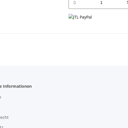
he Informationen
m
recht
tz