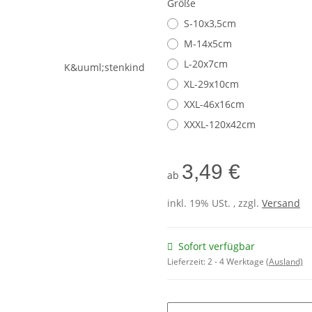
Größe
S-10x3,5cm
M-14x5cm
L-20x7cm
XL-29x10cm
XXL-46x16cm
XXXL-120x42cm
3,49 €
ab
inkl. 19% USt. , zzgl.
Versand
Sofort verfügbar
Lieferzeit:
2 - 4 Werktage
(Ausland)