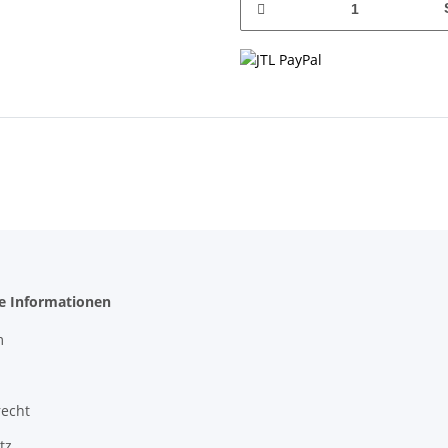
he Informationen
m
recht
tz