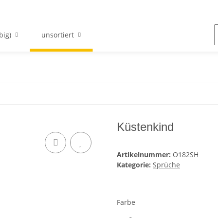
big)
unsortiert
Küstenkind
Artikelnummer:
O182SH
Kategorie:
Sprüche
Farbe