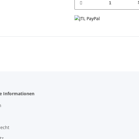
he Informationen
m
recht
tz